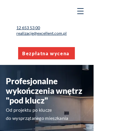
12 653 53 00
realizacje@excellent.com.pl
Bezpłatna wycena
Profesjonalne
wykończenia wnętrz
"pod klucz"
Od projektu po klucze
do wysprzątanego mieszkania