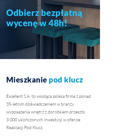
Odbierz bezpłatną
wycenę w 48h!
Mieszkanie
pod klucz
Excellent S.A. to wiodąca polska firma z ponad
35-letnim doświadczeniem w branży
wyposażenia wnętrz z dorobkiem przeszło
3 000 ukończonych inwestycji w ofercie
Realizacji Pod Klucz.