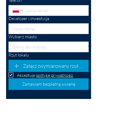
Telefon
Developer i inwestycja
Wybierz miasto
Rzut lokalu
Załącz zwymiarowany rzut mieszkania (opcjonalnie)
Akceptuję 
politykę prywatności
Zamawiam bezpłatną wycenę