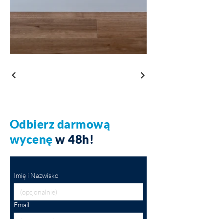
Odbierz darmową
wycenę
w 48h!
Imię i Nazwisko
Email