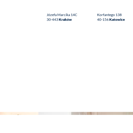
Józefa Marcika 14C
Korfantego 138
30-443
Kraków
40-156
Katowice
Proces
Warianty
Galeria
Blog
O nas
F