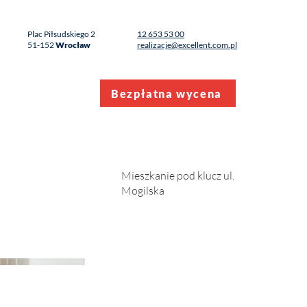
Plac Piłsudskiego 2
12 653 53 00
51-152
Wrocław
realizacje@excellent.com.pl
Bezpłatna wycena
AQ
Kontakt
Mieszkanie pod klucz ul.
Mogilska