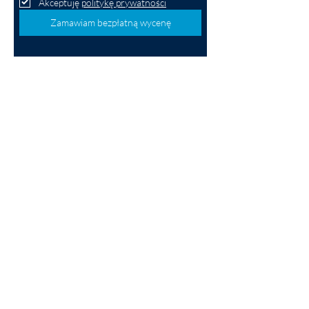
Akceptuję 
politykę prywatności
Zamawiam bezpłatną wycenę