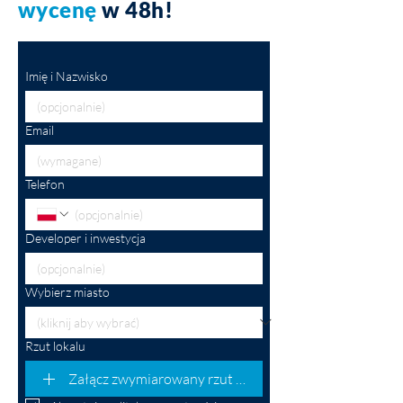
wycenę
w 48h!
Imię i Nazwisko
Email
Telefon
Developer i inwestycja
Wybierz miasto
Rzut lokalu
Załącz zwymiarowany rzut mieszkania (opcjonalnie)