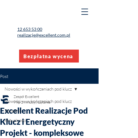
12 653 53 00
realizacje@excellent.com.pl
Bezpłatna wycena
Post
Nowości w wykończeniach pod klucz
Zespół Excellent
Nowości w wykończeniach pod klucz
7 lip
2 minut(y) czytania
Excellent Realizacje Pod
Poradnik
Klucz i Energetyczny
Aktualności
Projekt - kompleksowe