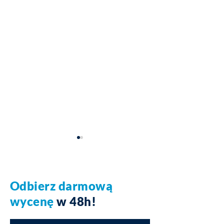
Odbierz darmową
wycenę
w 48h!
Kompleksowe
Wykończenie po